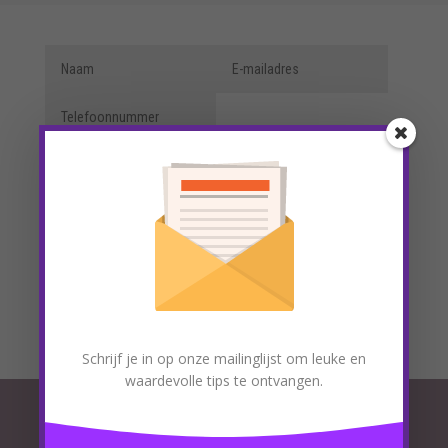
v
e
:
A
l
t
e
r
n
a
t
i
v
e
Submit
=
6 + 3
:
Schrijf je in op onze mailinglijst om leuke en
waardevolle tips te ontvangen.
Pagina’s