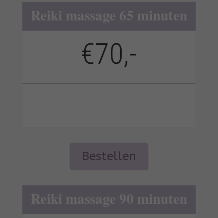
Reiki massage 65 minuten
€70,-
A
Bestellen
l
t
e
Reiki massage 90 minuten
r
n