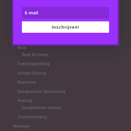
Home
Aanbieding
Behandelingen
Inschrijven!
Sensi Therapie
Access Bars
Reiki
Reiki Boxmeer
Familieopstelling
Holistic Pulsing
Regressie
Energetische Opschoning
Healing
Energetische sessies
Zielsverbinding
Massage