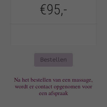
a
€95,-
t
i
v
e
:
A
Bestellen
l
t
e
Na het bestellen van een massage,
r
wordt er contact opgenomen voor
n
a
een afspraak
t
i