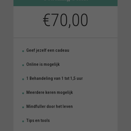
n
€70,00
a
t
i
v
e
:
Geef jezelf een cadeau
Online is mogelijk
1 Behandeling van 1 tot 1,5 uur
Meerdere keren mogelijk
Mindfuller door het leven
Tips en tools