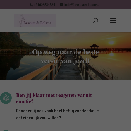
+31638524584
info@bewustenbalans.nl
Op weg naar de beste
versie van jezelf
Ben jij klaar met reageren vanuit

emotie?
Reageer jij ook vaak heel heftig zonder dat je
dat eigenlijk zou willen?