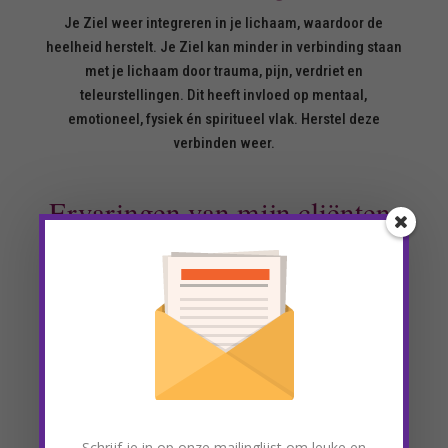
Je Ziel weer integreren in je lichaam, waardoor de
heelheid herstelt. Je Ziel kan minder in verbinding staan
met je lichaam door trauma, pijn, verdriet en
teleurstellingen. Dit heeft invloed op mentaal,
emotioneel, fysiek én spiritueel vlak. Herstel deze
verbinden weer.
Ervaringen van mijn cliënten.
Ik liep tegen heel wat dingen aan en zat ook
thuis. Ik kon het even niet opbrengen om naar
Schrijf je in op onze mailinglijst om leuke en