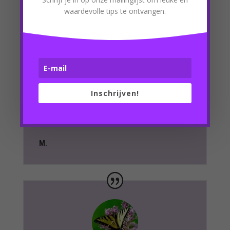
het werk te gaan.
waardevolle tips te ontvangen.
Samen met Tessa hebben we gekeken naar
waar ik mee aan de slag moest gaan. Door het
luisterend oor en de mooie technieken die
Tessa toepast, voelde ik al vrij snel
verandering. Ik kon meer genieten van kleine
dingen. Maar nam ook meer tijd voor mezelf.
Inschrijven!
Dit zou ik voorheen nooit gedaan hebben. Echt
een Eye opener. Ik zit weer heerlijk in mijn vel
en geniet volop.
M.