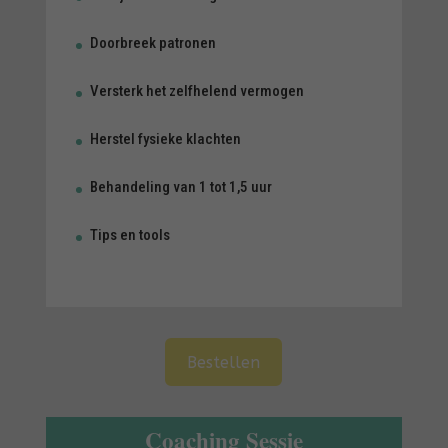
Doorbreek patronen
Versterk het zelfhelend vermogen
Herstel fysieke klachten
Behandeling van 1 tot 1,5 uur
Tips en tools
A
Bestellen
l
t
e
Coaching Sessie
r