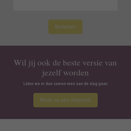
A
Bestellen
l
t
e
r
n
Wil jij ook de beste versie van
a
jezelf worden
t
i
Laten we er dan samen mee aan de slag gaan
v
e
Maak nu een afspraak
: