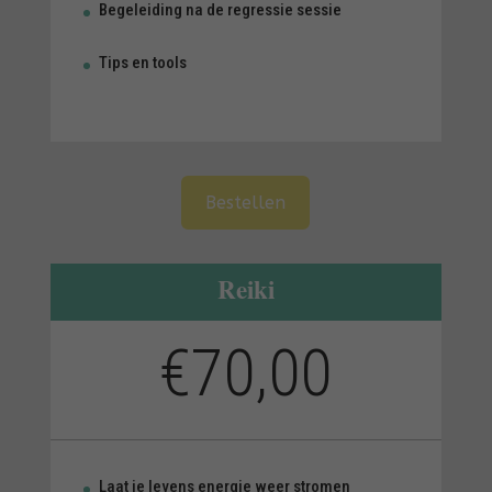
Begeleiding na de regressie sessie
Tips en tools
A
Bestellen
l
t
e
Reiki
r
n
€70,00
a
t
i
v
e
:
Laat je levens energie weer stromen