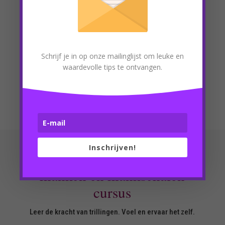
Ik vind alles wat ik gehoord en gevoelt heb van
de verschillende instrumenten, tijdens de
cursus echt heel fijn en bijzonder. Ik ga wat ik
geleerd heb ook echt gebruiken voor mijn
Schrijf je in op onze mailinglijst om leuke en
gezin.
waardevolle tips te ontvangen.
Els
Inschrijven!
Jouw investering voor een
klanken en klankschalen
cursus
Leer de kracht van trillingen. Voel en ervaar het zelf.