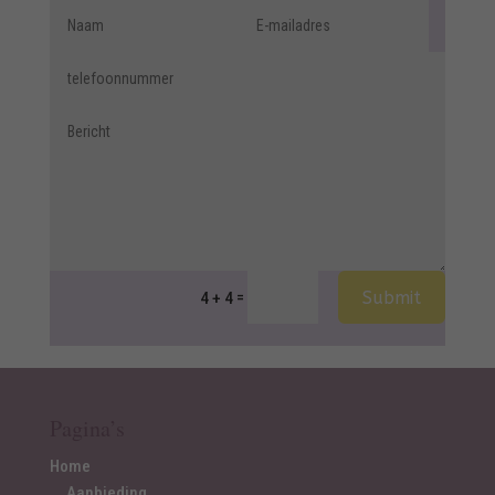
Alternative:
Submit
=
4 + 4
Pagina’s
Home
Aanbieding