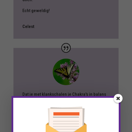
Echt geweldig!
Celest
Dat je met klankschalen je Chakra's in balans
kan brengen vind ik echt machtig mooi. Het
voelt ook echt heel fijn aan.
Ik vond het fijn om veel te leren, maar het ook
om het echt zelf te ervaren. Die ruimte geeft
Tessa je ook echt.